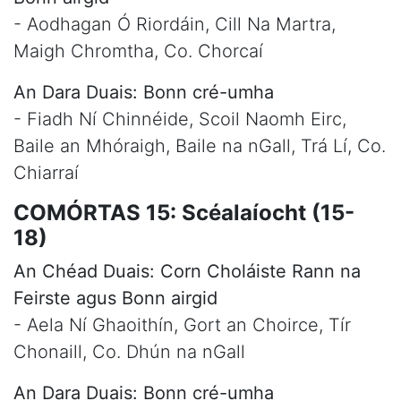
- Aodhagan Ó Riordáin, Cill Na Martra,
Maigh Chromtha, Co. Chorcaí
An Dara Duais: Bonn cré-umha
- Fiadh Ní Chinnéide, Scoil Naomh Eirc,
Baile an Mhóraigh, Baile na nGall, Trá Lí, Co.
Chiarraí
COMÓRTAS 15: Scéalaíocht (15-
18)
An Chéad Duais: Corn Choláiste Rann na
Feirste agus Bonn airgid
- Aela Ní Ghaoithín, Gort an Choirce, Tír
Chonaill, Co. Dhún na nGall
An Dara Duais: Bonn cré-umha