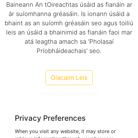
Baineann An tOireachtas úsáid as fianáin ar
ár suíomhanna gréasáin. Is ionann úsáid a
bhaint as an suíomh gréasáin seo agus toiliú
leis an úsáid a bhainimid as fianáin faoi mar
atá leagtha amach sa 'Pholasaí
Príobháideachais' seo.
Glacaim Leis
Pholasaí Príobháideachais
Privacy Preferences
When you visit any website, it may store or