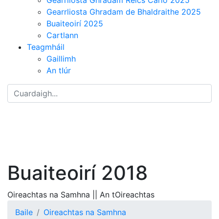
ducimus enim libero eaque
Gearrliosta Ghradam de Bhaldraithe 2025
explicabo suscipit animi at quaerat
Buaiteoirí 2025
aliquid ex expedita perspiciatis?
Cartlann
Saepe, aperiam, nam unde quas
Teagmháil
beatae vero vitae nulla.
Gaillimh
An tIúr
Buaiteoirí 2018
Oireachtas na Samhna || An tOireachtas
Baile
Oireachtas na Samhna