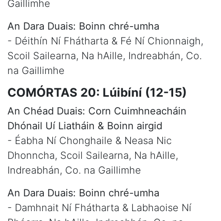
Gaillimhe
An Dara Duais: Boinn chré-umha
- Déithín Ní Fhátharta & Fé Ní Chionnaigh,
Scoil Sailearna, Na hAille, Indreabhán, Co.
na Gaillimhe
COMÓRTAS 20: Lúibíní (12-15)
An Chéad Duais: Corn Cuimhneacháin
Dhónail Uí Liatháin & Boinn airgid
- Éabha Ní Chonghaile & Neasa Nic
Dhonncha, Scoil Sailearna, Na hAille,
Indreabhán, Co. na Gaillimhe
An Dara Duais: Boinn chré-umha
- Damhnait Ní Fhátharta & Labhaoise Ní