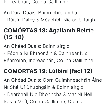
Indreabhán, Co. na Gaillimhe
An Dara Duais: Boinn chré-umha
- Róisín Dalby & Méadhbh Nic an Ultaigh,
COMÓRTAS 18: Agallamh Beirte
(15-18)
An Chéad Duais: Boinn airgid
- Fódhla Ní Bhraonáin & Cainnear Nic
Réamoinn, Indreabhán, Co. na Gaillimhe
COMÓRTAS 19: Lúibíní (faoi 12)
An Chéad Duais: Corn Cuimhneacháin Áine
Ní Shé Uí Dhubhgáin & Boinn airgid
- Dearbhail Nic Dhonncha & Mar Ní Néill,
Ros a Mhíl, Co na Gaillimhe, Co. na