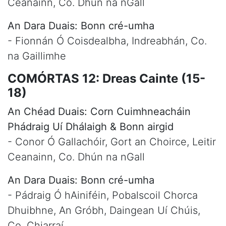
Ceanainn, Co. Dhún na nGall
An Dara Duais: Bonn cré-umha
- Fionnán Ó Coisdealbha, Indreabhán, Co.
na Gaillimhe
COMÓRTAS 12: Dreas Cainte (15-
18)
An Chéad Duais: Corn Cuimhneacháin
Phádraig Uí Dhálaigh & Bonn airgid
- Conor Ó Gallachóir, Gort an Choirce, Leitir
Ceanainn, Co. Dhún na nGall
An Dara Duais: Bonn cré-umha
- Pádraig Ó hAiniféin, Pobalscoil Chorca
Dhuibhne, An Gróbh, Daingean Uí Chúis,
Co. Chiarraí