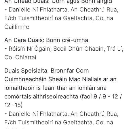
An Chéad Duais: Corn agus Bonn airgid
- Danielle Ní Fhlatharta, An Cheathrú Rua,
F/ch Tuismitheoirí na Gaeltachta, Co. na
Gaillimhe
An Dara Duais: Bonn cré-umha
- Róisín Ní Ógáin, Scoil Dhún Chaoin, Trá Lí,
Co. Chiarraí
Duais Speisialta: Bronnfar Corn
Cuimhneacháin Sheáin Mac Niallais ar an
iomaitheoir is fearr thar an iomlán sna
comórtais aithriseoireachta (faoi 9 / 9 - 12 /
12 -15)
- Danielle Ní Fhlatharta, An Cheathrú Rua,
F/ch Tuismitheoirí na Gaeltachta, Co. na