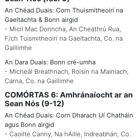
An Chéad Duais: Corn Thuismitheoirí na
Gaeltachta & Bonn airgid
- Micil Mac Donncha, An Cheathrú Rua,
F/ch Tuismitheoirí na Gaeltachta, Co. na
Gaillimhe
An Dara Duais: Bonn cré-umha
- Micheál Breathnach, Roisín na Mainiach,
Carna, Co. na Gaillimhe
COMÓRTAS 6: Amhránaíocht ar an
Sean Nós (9-12)
An Chéad Duais: Corn Dharach Uí Chatháin
agus Bonn airgid
- Caoilte Canny, Na hAille, Indreabhán, Co.