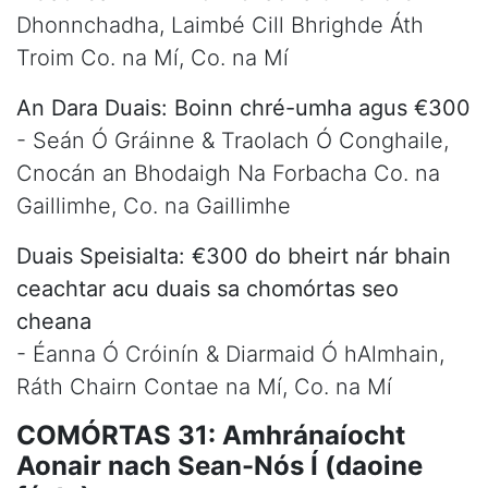
Dhonnchadha, Laimbé Cill Bhrighde Áth
Troim Co. na Mí, Co. na Mí
An Dara Duais: Boinn chré-umha agus €300
- Seán Ó Gráinne & Traolach Ó Conghaile,
Cnocán an Bhodaigh Na Forbacha Co. na
Gaillimhe, Co. na Gaillimhe
Duais Speisialta: €300 do bheirt nár bhain
ceachtar acu duais sa chomórtas seo
cheana
- Éanna Ó Cróinín & Diarmaid Ó hAlmhain,
Ráth Chairn Contae na Mí, Co. na Mí
COMÓRTAS 31: Amhránaíocht
Aonair nach Sean-Nós Í (daoine