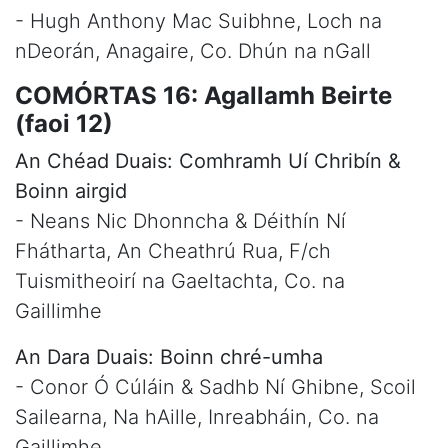
- Hugh Anthony Mac Suibhne, Loch na
nDeorán, Anagaire, Co. Dhún na nGall
COMÓRTAS 16: Agallamh Beirte
(faoi 12)
An Chéad Duais: Comhramh Uí Chribín &
Boinn airgid
- Neans Nic Dhonncha & Déithín Ní
Fhátharta, An Cheathrú Rua, F/ch
Tuismitheoirí na Gaeltachta, Co. na
Gaillimhe
An Dara Duais: Boinn chré-umha
- Conor Ó Cúláin & Sadhb Ní Ghibne, Scoil
Sailearna, Na hAille, Inreabháin, Co. na
Gaillimhe