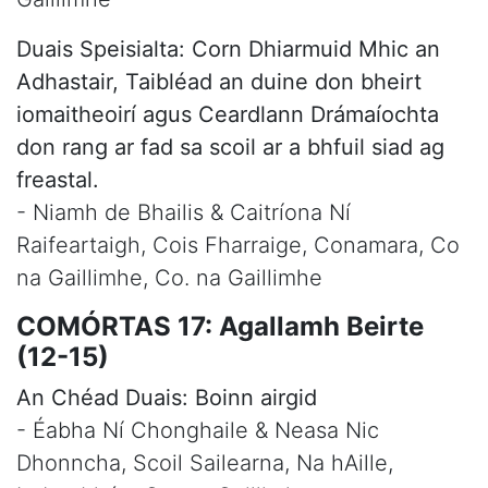
Duais Speisialta: Corn Dhiarmuid Mhic an
Adhastair, Taibléad an duine don bheirt
iomaitheoirí agus Ceardlann Drámaíochta
don rang ar fad sa scoil ar a bhfuil siad ag
freastal.
- Niamh de Bhailis & Caitríona Ní
Raifeartaigh, Cois Fharraige, Conamara, Co
na Gaillimhe, Co. na Gaillimhe
COMÓRTAS 17: Agallamh Beirte
(12-15)
An Chéad Duais: Boinn airgid
- Éabha Ní Chonghaile & Neasa Nic
Dhonncha, Scoil Sailearna, Na hAille,