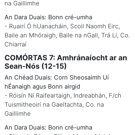
na Gaillimhe
An Dara Duais: Bonn cré-umha
- Ruairí Ó hUanacháin, Scoil Naomh Eirc,
Baile an Mhóraigh, Baile na nGall, Trá Lí, Co.
Chiarraí
COMÓRTAS 7: Amhránaíocht ar an
Sean-Nós (12-15)
An Chéad Duais: Corn Sheosaimh Uí
hÉanaigh agus Bonn airgid
- Róisín Ní Raifeartaigh, Indreabhán, F/ch
Tuismitheoirí na Gaeltachta, Co. na
Gaillimhe
An Dara Duais: Bonn cré-umha