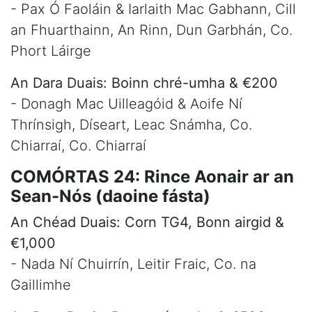
- Pax Ó Faoláin & Iarlaith Mac Gabhann, Cill
an Fhuarthainn, An Rinn, Dun Garbhán, Co.
Phort Láirge
An Dara Duais: Boinn chré-umha & €200
- Donagh Mac Uilleagóid & Aoife Ní
Thrínsigh, Díseart, Leac Snámha, Co.
Chiarraí, Co. Chiarraí
COMÓRTAS 24: Rince Aonair ar an
Sean-Nós (daoine fásta)
An Chéad Duais: Corn TG4, Bonn airgid &
€1,000
- Nada Ní Chuirrín, Leitir Fraic, Co. na
Gaillimhe