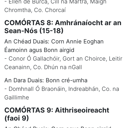
- Ellen de Búrca, Cill na Martra, Maigh
Chromtha, Co. Chorcaí
COMÓRTAS 8: Amhránaíocht ar an
Sean-Nós (15-18)
An Chéad Duais: Corn Annie Eoghan
Éamoinn agus Bonn airgid
- Conor Ó Gallachóir, Gort an Choirce, Leitir
Ceanainn, Co. Dhún na nGall
An Dara Duais: Bonn cré-umha
- Domhnall Ó Braonáin, Indreabhán, Co. na
Gaillimhe
COMÓRTAS 9: Aithriseoireacht
(faoi 9)