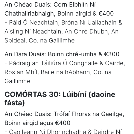
An Chéad Duais: Corn Eibhlín Ní
Chathailriabhaigh, Boinn airgid & €400
- Páid Ó Neachtain, Bróna Ní Uallacháin &
Aisling Ní Neachtain, An Chré Dhubh, An
Spidéal, Co. na Gaillimhe
An Dara Duais: Boinn chré-umha & €300
- Pádraig an Táiliúra Ó Conghaile & Cairde,
Ros an Mhíl, Baile na hAbhann, Co. na
Gaillimhe
COMÓRTAS 30: Lúibíní (daoine
fásta)
An Chéad Duais: Trófaí Fhoras na Gaeilge,
Boinn airgid agus €400
- Caoileann Ní Dhonnchadha & Deirdre Ní