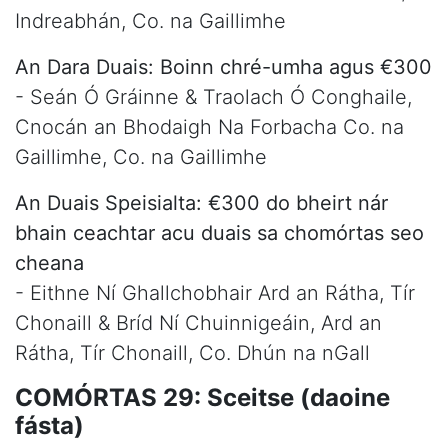
Indreabhán, Co. na Gaillimhe
An Dara Duais: Boinn chré-umha agus €300
- Seán Ó Gráinne & Traolach Ó Conghaile,
Cnocán an Bhodaigh Na Forbacha Co. na
Gaillimhe, Co. na Gaillimhe
An Duais Speisialta: €300 do bheirt nár
bhain ceachtar acu duais sa chomórtas seo
cheana
- Eithne Ní Ghallchobhair Ard an Rátha, Tír
Chonaill & Bríd Ní Chuinnigeáin, Ard an
Rátha, Tír Chonaill, Co. Dhún na nGall
COMÓRTAS 29: Sceitse (daoine
fásta)