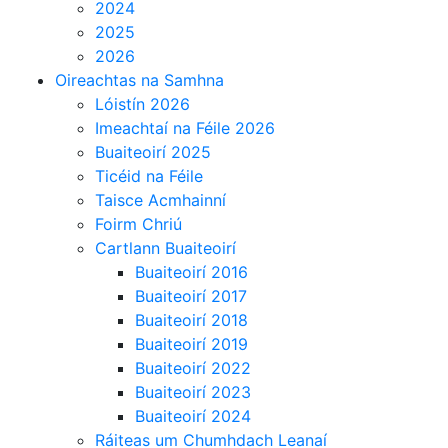
2024
Lorem ipsum dolor sit amet,
2025
consectetur adipisicing elit.
2026
Assumenda, dolorum, vero ipsum
Oireachtas na Samhna
molestiae minima odio quo
Lóistín 2026
voluptate illum excepturi quam cum
Imeachtaí na Féile 2026
voluptates doloribus quae nisi
Buaiteoirí 2025
tempore necessitatibus dolores
Ticéid na Féile
ducimus enim libero eaque
Taisce Acmhainní
explicabo suscipit animi at quaerat
Foirm Chriú
aliquid ex expedita perspiciatis?
Cartlann Buaiteoirí
Saepe, aperiam, nam unde quas
Buaiteoirí 2016
beatae vero vitae nulla.
Buaiteoirí 2017
Buaiteoirí 2018
Buaiteoirí 2019
Dailymotion
(Hosted Video Platform)
Buaiteoirí 2022
Lorem ipsum dolor sit amet,
Buaiteoirí 2023
consectetur adipisicing elit.
Buaiteoirí 2024
Assumenda, dolorum, vero ipsum
Ráiteas um Chumhdach Leanaí
molestiae minima odio quo