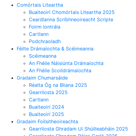
Comórtais Liteartha
voluptate illum excepturi quam cum
Buaiteoirí Chomórtais Liteartha 2025
voluptates doloribus quae nisi
Ceardlanna Scríbhneoireacht Scripte
tempore necessitatibus dolores
Foirm Iontrála
ducimus enim libero eaque
Cartlann
explicabo suscipit animi at quaerat
Podchraoladh
aliquid ex expedita perspiciatis?
Féilte Drámaíochta & Scéimeanna
Saepe, aperiam, nam unde quas
Scéimeanna
beatae vero vitae nulla.
An Fhéile Náisiúnta Drámaíochta
An Fhéile Scoildrámaíochta
Gradaim Chumarsáide
Facebook & Instagram
(Social Media)
Réalta Óg na Bliana 2025
Lorem ipsum dolor sit amet,
Gearrliosta 2025
consectetur adipisicing elit.
Cartlann
Assumenda, dolorum, vero ipsum
Buaiteoirí 2024
molestiae minima odio quo
Buaiteoirí 2025
voluptate illum excepturi quam cum
Gradaim Foilsitheoireachta
voluptates doloribus quae nisi
Gearrliosta Ghradam Uí Shúilleabháin 2025
tempore necessitatibus dolores
Gearrliosta Ghradam Réics Carló 2025