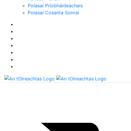
perspiciatis? Saepe, aperiam,
Polasaí Príobháideachais
nam unde quas beatae vero
Polasaí Cosanta Sonraí
vitae nulla.
Youtube
(Hosting Video Platform by Google
Inc.)
Lorem ipsum dolor sit amet,
consectetur adipisicing elit.
Assumenda, dolorum, vero ipsum
molestiae minima odio quo
voluptate illum excepturi quam cum
voluptates doloribus quae nisi
tempore necessitatibus dolores
ducimus enim libero eaque
explicabo suscipit animi at quaerat
aliquid ex expedita perspiciatis?
Saepe, aperiam, nam unde quas