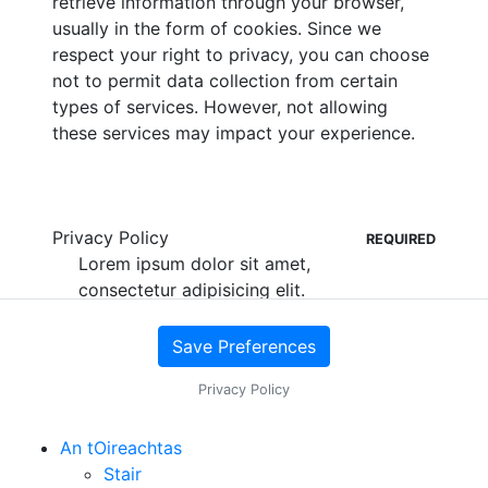
retrieve information through your browser,
usually in the form of cookies. Since we
respect your right to privacy, you can choose
not to permit data collection from certain
types of services. However, not allowing
these services may impact your experience.
Privacy Policy
REQUIRED
Lorem ipsum dolor sit amet,
consectetur adipisicing elit.
Assumenda, dolorum, vero
ipsum molestiae minima odio
Save Preferences
quo voluptate illum excepturi
Privacy Policy
quam cum voluptates
doloribus quae nisi tempore
necessitatibus dolores
An tOireachtas
ducimus enim libero eaque
Stair