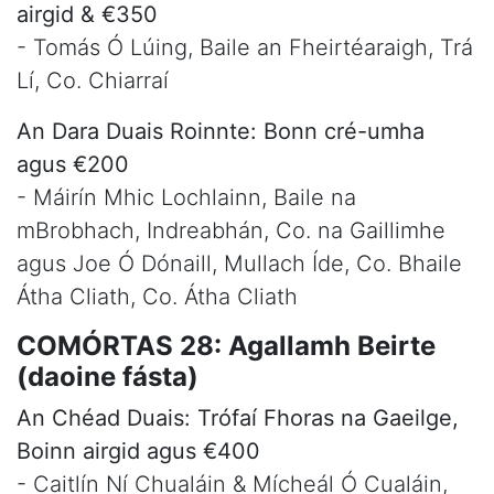
airgid & €350
- Tomás Ó Lúing, Baile an Fheirtéaraigh, Trá
Lí, Co. Chiarraí
An Dara Duais Roinnte: Bonn cré-umha
agus €200
- Máirín Mhic Lochlainn, Baile na
mBrobhach, Indreabhán, Co. na Gaillimhe
agus Joe Ó Dónaill, Mullach Íde, Co. Bhaile
Átha Cliath, Co. Átha Cliath
COMÓRTAS 28: Agallamh Beirte
(daoine fásta)
An Chéad Duais: Trófaí Fhoras na Gaeilge,
Boinn airgid agus €400
- Caitlín Ní Chualáin & Mícheál Ó Cualáin,