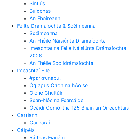
explicabo suscipit animi at
Síntiús
quaerat aliquid ex expedita
Buíochas
perspiciatis? Saepe, aperiam,
An Fhoireann
nam unde quas beatae vero
Féilte Drámaíochta & Scéimeanna
vitae nulla.
Scéimeanna
An Fhéile Náisiúnta Drámaíochta
Imeachtaí na Féile Náisiúnta Drámaíochta
Content Delivery Network
2026
REQUIRED
Lorem ipsum dolor sit amet,
An Fhéile Scoildrámaíochta
Imeachtaí Eile
consectetur adipisicing elit.
Assumenda, dolorum, vero
#parkrunabú!
ipsum molestiae minima odio
Óg agus Críon na hAoise
quo voluptate illum excepturi
Oíche Chultúir
quam cum voluptates
Sean-Nós na Fearsáide
doloribus quae nisi tempore
Ócáidí Comórtha 125 Bliain an Oireachtais
Cartlann
necessitatibus dolores
ducimus enim libero eaque
Gailearaí
Cáipéis
explicabo suscipit animi at
quaerat aliquid ex expedita
Ráiteas Fianáin