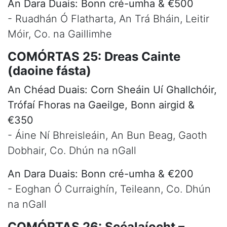
An Dara Duais: Bonn cré-umha & €500
- Ruadhán Ó Flatharta, An Trá Bháin, Leitir
Móir, Co. na Gaillimhe
COMÓRTAS 25: Dreas Cainte
(daoine fásta)
An Chéad Duais: Corn Sheáin Uí Ghallchóir,
Trófaí Fhoras na Gaeilge, Bonn airgid &
€350
- Áine Ní Bhreisleáin, An Bun Beag, Gaoth
Dobhair, Co. Dhún na nGall
An Dara Duais: Bonn cré-umha & €200
- Eoghan Ó Curraighín, Teileann, Co. Dhún
na nGall
COMÓRTAS 26: Scéalaíocht –