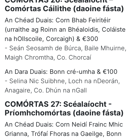
Comórtas Cáilithe (daoine fásta)
An Chéad Duais: Corn Bhab Feiritéir
(urraithe ag Roinn an Bhéaloidis, Coláiste
na hOllscoile, Corcaigh) & €300
- Seán Seosamh de Búrca, Baile Mhuirne,
Maigh Chromtha, Co. Chorcaí
An Dara Duais: Bonn cré-umha & €100
- Selina Nic Suibhne, Loch na nDeorán,
Anagaire, Co. Dhún na nGall
COMÓRTAS 27: Scéalaíocht -
Príomhchomórtas (daoine fásta)
An Chéad Duais: Corn Neidí Frainc Mhic
Grianna, Trófaí Fhoras na Gaeilge, Bonn