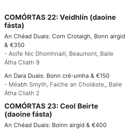
COMÓRTAS 22: Veidhlín (daoine
fásta)
An Chéad Duais: Corn Crotaigh, Bonn airgid
& €350
- Aoife Nic Dhomhnaill, Beaumont, Baile
Átha Cliath 9
An Dara Duais: Bonn cré-umha & €150
- Méabh Smyth, Faiche an Choláiste,, Baile
Átha Cliath 2
COMÓRTAS 23: Ceol Beirte
(daoine fásta)
An Chéad Duais: Boinn airgid & €400