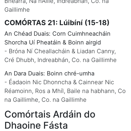
Bhéarra, Na hAille, Indreabhán, Co. na
Gaillimhe
COMÓRTAS 21: Lúibíní (15-18)
An Chéad Duais: Corn Cuimhneacháin
Shorcha Uí Pheatáin & Boinn airgid
- Bróna Ní Cheallacháin & Liadan Canny,
Cré Dhubh, Indreabhán, Co. na Gaillimhe
An Dara Duais: Boinn chré-umha
- Éadaoin Nic Dhonncha & Cainnear Nic
Réamoinn, Ros a Mhíl, Baile na habhann, Co
na Gaillimhe, Co. na Gaillimhe
Comórtais Ardáin do
Dhaoine Fásta